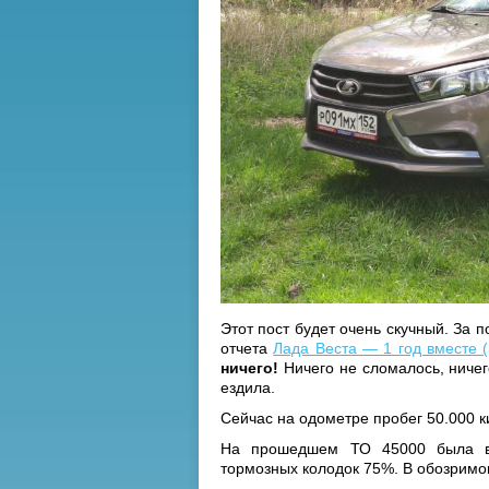
Этот пост будет очень скучный. За
отчета
Лада Веста — 1 год вместе (
ничего!
Ничего не сломалось, ничег
ездила.
Сейчас на одометре пробег 50.000 к
На прошедшем ТО 45000 была в
тормозных колодок 75%. В обозримо