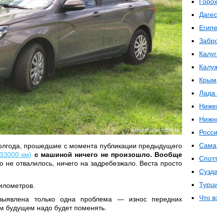
Горо
Даге
Египе
Забр
Калуг
Калуж
Крым
Лада
Ниже
Нижн
Росс
Сама
 полгода, прошедшие с момента публикации предыдущего
33000 км)
с машиной ничего не произошло. Вообще
Спот
о не отвалилось, ничего на задребезжало. Веста просто
Сузд
Турц
илометров.
Что в
ыявлена только одна проблема — износ передних
м будущем надо будет поменять.