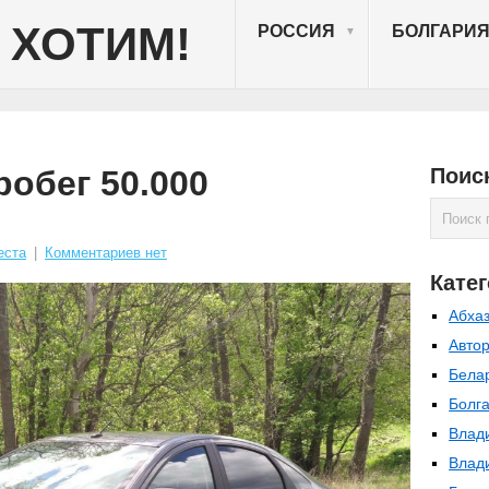
 ХОТИМ!
РОССИЯ
БОЛГАРИ
▼
робег 50.000
Поис
еста
|
Комментариев нет
Кате
Абха
Авто
Бела
Болг
Влад
Влад