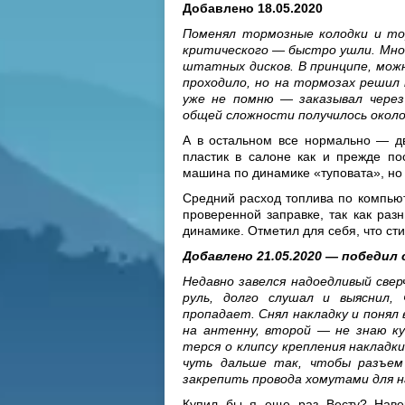
Добавлено 18.05.2020
Поменял тормозные колодки и то
критического — быстро ушли. Мн
штатных дисков. В принципе, мож
проходило, но на тормозах решил 
уже не помню
—
заказывал чере
общей сложности получилось около 
А в остальном все нормально — дв
пластик в салоне как и прежде по
машина по динамике «туповата», но 
Средний расход топлива по компьют
проверенной заправке, так как раз
динамике. Отметил для себя, что ст
Добавлено 21.05.2020 — победил 
Недавно завелся надоедливый свер
руль, долго слушал и выяснил,
пропадает. Снял накладку и понял 
на антенну, второй — не знаю ку
терся о клипсу крепления накладки
чуть дальше так, чтобы разъем 
закрепить провода хомутами для 
Купил бы я еще раз Весту? Навер