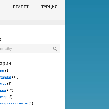
Я
ЕГИПЕТ
ТУРЦИЯ
к
гории
зия
(1)
рубрика
(11)
русь
(3)
ария
(12)
имир
(2)
имирская область
(1)