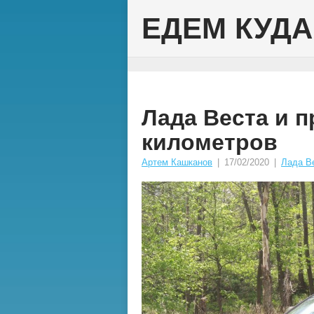
ЕДЕМ КУДА
Лада Веста и п
километров
Артем Кашканов
|
17/02/2020
|
Лада В