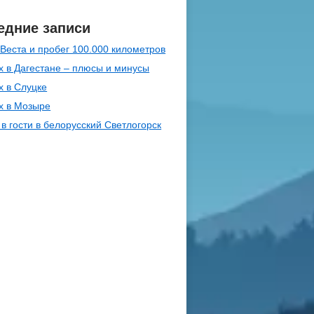
едние записи
Веста и пробег 100.000 километров
 в Дагестане – плюсы и минусы
х в Слуцке
х в Мозыре
в гости в белорусский Светлогорск