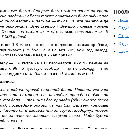
рмозные диски. Старые диски имели износ на грани
Посл
огие владельцы Вест также отмечают быстрый износ
Лада 
но было ездить и дальше — тысяч 10 все бы это еще
не экономить. Взял Brembo + Brembo, точные модели
Отдых
з Экзист, он выдал их мне в списке совместимых. В
Отды
6.000 рублей.
Отды
ижок 1.6 масло не ест, по подвеске никаких проблем,
скрипывает (не больше и не меньше, чем год назад),
Едем 
чиповать желания нет, я к ней привык.
еру — 7.4 литра на 100 километров. Лью 92 бензин на
ницы с 95 не чувствую вообще — ни по расходу, ни по
иль вождения стал более плавный и экономичный.
сверчка
чок в районе правой передней двери. Посадил жену за
 что при нажатии на накладку правой стойки он
в чем дела — там шли два провода (один скорее всего
да), посередине одного из них был разъем, который
. Именно он и издавал такие звуки. Продернул провод
не за что не задевал, сверчок исчез. Надо будет
надежности.
но да. Возможно, в кузове «универсал». По поводу