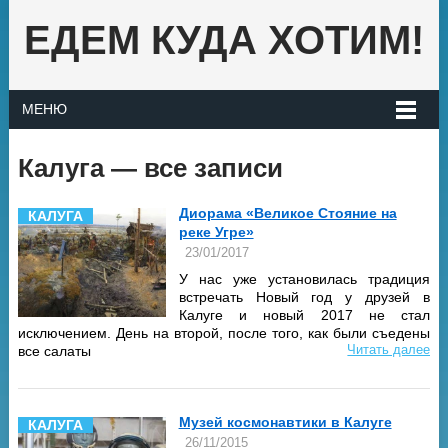
ЕДЕМ КУДА ХОТИМ!
МЕНЮ
Калуга — все записи
Диорама «Великое Стояние на
КАЛУГА
реке Угре»
23/01/2017
У нас уже установилась традиция
встречать Новый год у друзей в
Калуге и новый 2017 не стал
исключением. День на второй, после того, как были съедены
Читать далее
все салаты
Музей космонавтики в Калуге
КАЛУГА
26/11/2015